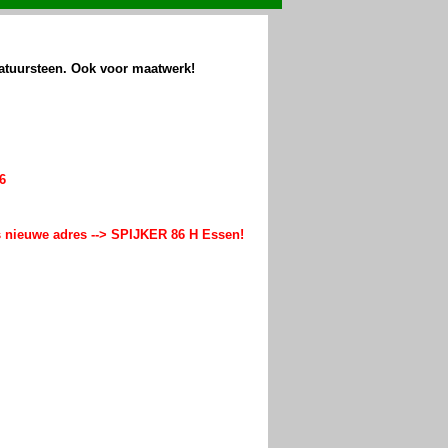
natuursteen. Ook voor maatwerk!
6
ns nieuwe adres --> SPIJKER 86 H Essen!