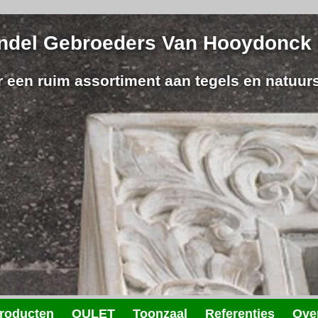
ndel
Gebroeders Van Hooydonck
or een ruim assortiment aan
tegels
en
natuur
roducten
OULET
Toonzaal
Referenties
Ove