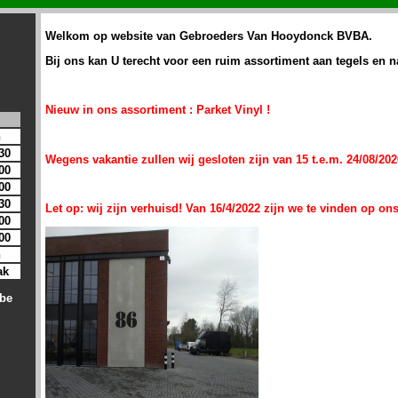
Welkom op website van Gebroeders Van Hooydonck BVBA.
Bij ons kan U terecht voor een ruim assortiment aan tegels en 
Nieuw in ons assortiment : Parket Vinyl !
n
30
Wegens vakantie zullen wij gesloten zijn van 15 t.e.m. 24/08/202
00
00
30
Let op: wij zijn verhuisd! Van 16/4/2022 zijn we te vinden op o
00
00
n
ak
be