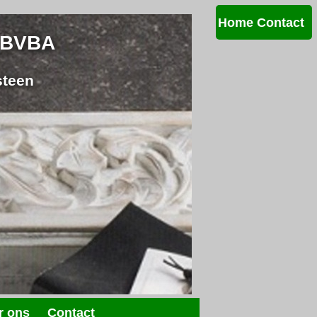
Home
Contact
BVBA
steen
r ons
Contact