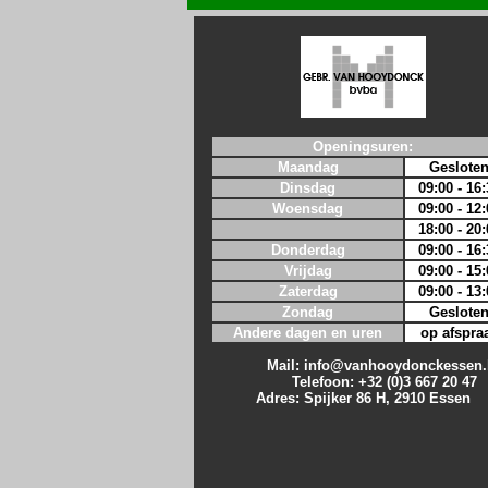
Openingsuren:
Maandag
Geslote
Dinsdag
09:00 - 16:
Woensdag
09:00 - 12:
18:00 - 20:
Donderdag
09:00 - 16:
Vrijdag
09:00 - 15:
Zaterdag
09:00 - 13:
Zondag
Geslote
Andere dagen en uren
op afspra
Mail:
info@vanhooydonckessen.
Telefoon: +32 (0)3 667 20 47
Adres: Spijker 86 H, 2910 Essen